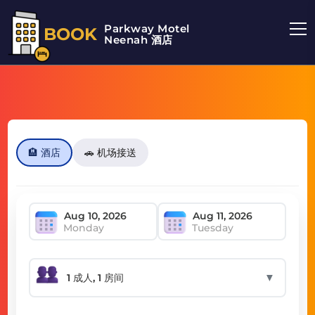
Parkway Motel
BOOK
Neenah 酒店
🏨 酒店
🚗 机场接送
Monday
Tuesday
▼